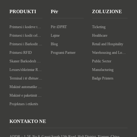
PRODUKTI
Për
ZOLUZIONE
Printuesi i kodeve të desktopit
Për iDPRT
Ticketing
Printuesi i kodit celular
Lajme
Healthcare
Printuesi i Barkodit Industrial
Blog
Retail and Hospitality
Printuesi RFID
Programi Partner
Warehousing and Logistics
Skaner Barkodesh Handheld
Public Sector
Lexues/shkrimtar RFID në dorë
Manufacturing
Terminal i të dhënave në dorë
Badge Printers
Makinë automatike e etiketave
Makinë e paketimit inteligjente
Projektues i etiketës
KONTAKTO NE
ADDR：1-5F, No.8, Gaoqi South 12th Road, Huli District, Xiamen, China
