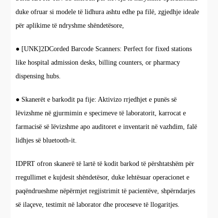
duke ofruar si modele të lidhura ashtu edhe pa filë, zgjedhje ideale
për aplikime të ndryshme shëndetësore,
● [UNK]2DCorded Barcode Scanners: Perfect for fixed stations
like hospital admission desks, billing counters, or pharmacy
dispensing hubs.
● Skanerët e barkodit pa fije: Aktivizo rrjedhjet e punës së
lëvizshme në gjurmimin e specimeve të laboratorit, karrocat e
farmacisë së lëvizshme apo auditoret e inventarit në vazhdim, falë
lidhjes së bluetooth-it.
IDPRT ofron skanerë të lartë të kodit barkod të përshtatshëm për
rregullimet e kujdesit shëndetësor, duke lehtësuar operacionet e
paqëndrueshme nëpërmjet regjistrimit të pacientëve, shpërndarjes
së ilaçeve, testimit në laborator dhe proceseve të llogaritjes.