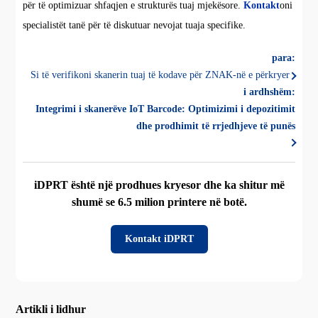
për të optimizuar shfaqjen e strukturës tuaj mjekësore.
Kontakt
oni
specialistët tanë për të diskutuar nevojat tuaja specifike.
para:
Si të verifikoni skanerin tuaj të kodave për ZNAK-në e përkryer
i ardhshëm:
Integrimi i skanerëve IoT Barcode: Optimizimi i depozitimit
dhe prodhimit të rrjedhjeve të punës
iDPRT është një prodhues kryesor dhe ka shitur më
shumë se 6.5 milion printere në botë.
Kontakt iDPRT
Artikli i lidhur