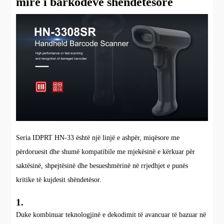
mirë i barkodeve shëndetësore
Seria IDPRT HN-33 është një linjë e ashpër, miqësore me
përdoruesit dhe shumë kompatibile me mjekësinë e kërkuar për
saktësinë, shpejtësinë dhe besueshmërinë në rrjedhjet e punës
kritike të kujdesit shëndetësor.
1.
Duke kombinuar teknologjinë e dekodimit të avancuar të bazuar në