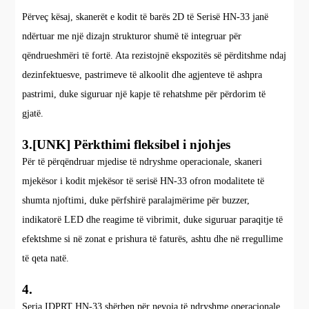
Përveç kësaj, skanerët e kodit të barës 2D të Serisë HN-33 janë
ndërtuar me një dizajn strukturor shumë të integruar për
qëndrueshmëri të fortë. Ata rezistojnë ekspozitës së përditshme ndaj
dezinfektuesve, pastrimeve të alkoolit dhe agjenteve të ashpra
pastrimi, duke siguruar një kapje të rehatshme për përdorim të
gjatë.
3.[UNK] Përkthimi fleksibel i njohjes
Për të përqëndruar mjedise të ndryshme operacionale, skaneri
mjekësor i kodit mjekësor të serisë HN-33 ofron modalitete të
shumta njoftimi, duke përfshirë paralajmërime për buzzer,
indikatorë LED dhe reagime të vibrimit, duke siguruar paraqitje të
efektshme si në zonat e prishura të faturës, ashtu dhe në rregullime
të qeta natë.
4.
Seria IDPRT HN-33 shërben për nevoja të ndryshme operacionale