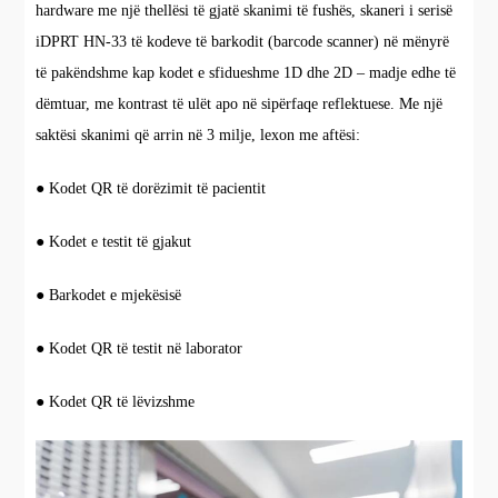
hardware me një thellësi të gjatë skanimi të fushës, skaneri i serisë
iDPRT HN-33 të kodeve të barkodit (barcode scanner) në mënyrë
të pakëndshme kap kodet e sfidueshme 1D dhe 2D – madje edhe të
dëmtuar, me kontrast të ulët apo në sipërfaqe reflektuese. Me një
saktësi skanimi që arrin në 3 milje, lexon me aftësi:
● Kodet QR të dorëzimit të pacientit
● Kodet e testit të gjakut
● Barkodet e mjekësisë
● Kodet QR të testit në laborator
● Kodet QR të lëvizshme