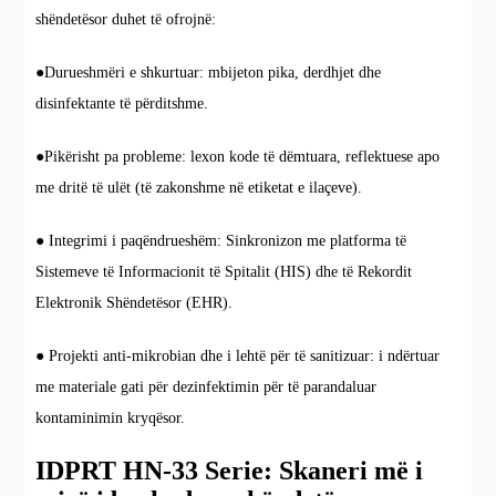
shëndetësor duhet të ofrojnë:
●Durueshmëri e shkurtuar: mbijeton pika, derdhjet dhe
disinfektante të përditshme.
●Pikërisht pa probleme: lexon kode të dëmtuara, reflektuese apo
me dritë të ulët (të zakonshme në etiketat e ilaçeve).
● Integrimi i paqëndrueshëm: Sinkronizon me platforma të
Sistemeve të Informacionit të Spitalit (HIS) dhe të Rekordit
Elektronik Shëndetësor (EHR).
● Projekti anti-mikrobian dhe i lehtë për të sanitizuar: i ndërtuar
me materiale gati për dezinfektimin për të parandaluar
kontaminimin kryqësor.
IDPRT HN-33 Serie: Skaneri më i