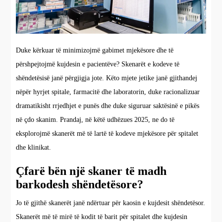
Duke kërkuar të minimizojmë gabimet mjekësore dhe të
përshpejtojmë kujdesin e pacientëve? Skenarët e kodeve të
shëndetësisë janë përgjigja jote. Këto mjete jetike janë gjithandej
nëpër hyrjet spitale, farmacitë dhe laboratorin, duke racionalizuar
dramatikisht rrjedhjet e punës dhe duke siguruar saktësinë e pikës
në çdo skanim. Prandaj, në këtë udhëzues 2025, ne do të
eksplorojmë skanerët më të lartë të kodeve mjekësore për spitalet
dhe klinikat.
Çfarë bën një skaner të madh
barkodesh shëndetësore?
Jo të gjithë skanerët janë ndërtuar për kaosin e kujdesit shëndetësor.
Skanerët më të mirë të kodit të barit për spitalet dhe kujdesin