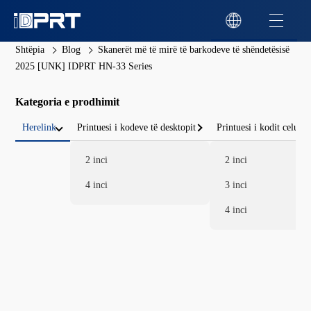
Shtëpia
Blog
Skanerët më të mirë të barkodeve të shëndetësisë
2025 [UNK] IDPRT HN-33 Series
Kategoria e prodhimit
Herelink
Printuesi i kodeve të desktopit
Printuesi i kodit celular
2 inci
2 inci
4 inci
3 inci
4 inci