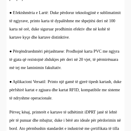
● Efektshmëria e Lartë: Duke përdorur teknologjinë e sublimatimit
të ngjyrave, printo karta të dypalëshme me shpejtësi deri në 100
karta në orë, duke siguruar prodhimin efektiv dhe në kohë të
kartave kyçe dhe kartave distinktive.
● Përqëndrueshmëri përjashtuese: Prodhojnë karta PVC me ngjyra
të gjata që rezistojnë zhdukjes për deri në 20 vjet, të përmirësuara
më tej me laminimin fakultativ.
● Aplikacioni Versatil: Printo një gamë të gjerë tipesh kartash, duke
përfshirë kartat e zgjuara dhe kartat RFID, kompatibile me sisteme
të ndryshme operacionale.
Përveç kësaj, printerët e kartave të udhëtimit iDPRT janë të lehtë
për të punuar dhe mbajtur, duke i bërë ato ideale për përdorimin në
bord. Ato përmbushin standardet e industrisë me çertifikata të tilla