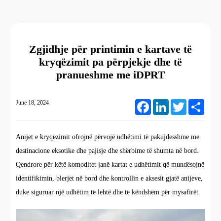
Zgjidhje për printimin e kartave të
kryqëzimit pa përpjekje dhe të
pranueshme me iDPRT
June 18, 2024
Facebook
LinkedIn
Twitter
Share
Anijet e kryqëzimit ofrojnë përvojë udhëtimi të pakujdesshme me
destinacione eksotike dhe pajisje dhe shërbime të shumta në bord.
Qendrore për këtë komoditet janë kartat e udhëtimit që mundësojnë
identifikimin, blerjet në bord dhe kontrollin e aksesit gjatë anijeve,
duke siguruar një udhëtim të lehtë dhe të këndshëm për mysafirët.