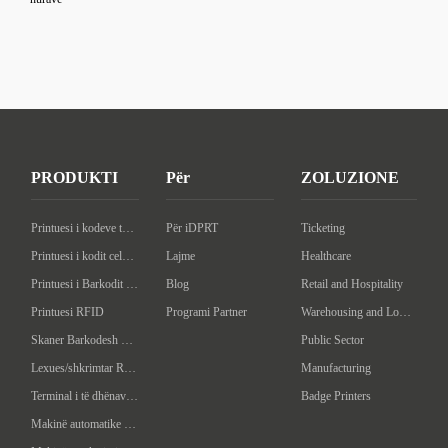
PRODUKTI
Për
ZOLUZIONE
Printuesi i kodeve të desktopit
Për iDPRT
Ticketing
Printuesi i kodit celular
Lajme
Healthcare
Printuesi i Barkodit Industrial
Blog
Retail and Hospitality
Printuesi RFID
Programi Partner
Warehousing and Logistics
Skaner Barkodesh Handheld
Public Sector
Lexues/shkrimtar RFID në dorë
Manufacturing
Terminal i të dhënave në dorë
Badge Printers
Makinë automatike e etiketave