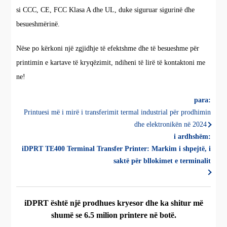
si CCC, CE, FCC Klasa A dhe UL, duke siguruar sigurinë dhe
besueshmërinë.
Nëse po kërkoni një zgjidhje të efektshme dhe të besueshme për
printimin e kartave të kryqëzimit, ndiheni të lirë të kontaktoni me
ne!
para:
Printuesi më i mirë i transferimit termal industrial për prodhimin
dhe elektronikën në 2024
i ardhshëm:
iDPRT TE400 Terminal Transfer Printer: Markim i shpejtë, i
saktë për bllokimet e terminalit
iDPRT është një prodhues kryesor dhe ka shitur më
shumë se 6.5 milion printere në botë.