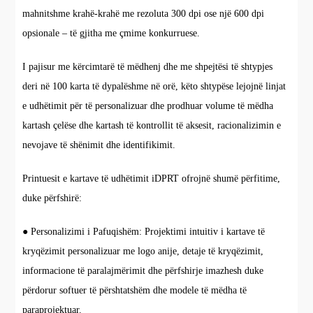
mahnitshme krahë-krahë me rezoluta 300 dpi ose një 600 dpi
opsionale – të gjitha me çmime konkurruese.
I pajisur me kërcimtarë të mëdhenj dhe me shpejtësi të shtypjes
deri në 100 karta të dypalëshme në orë, këto shtypëse lejojnë linjat
e udhëtimit për të personalizuar dhe prodhuar volume të mëdha
kartash çelëse dhe kartash të kontrollit të aksesit, racionalizimin e
nevojave të shënimit dhe identifikimit.
Printuesit e kartave të udhëtimit iDPRT ofrojnë shumë përfitime,
duke përfshirë:
● Personalizimi i Pafuqishëm: Projektimi intuitiv i kartave të
kryqëzimit personalizuar me logo anije, detaje të kryqëzimit,
informacione të paralajmërimit dhe përfshirje imazhesh duke
përdorur softuer të përshtatshëm dhe modele të mëdha të
paraprojektuar.