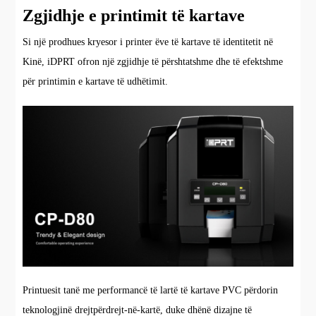
Zgjidhje e printimit të kartave
Si një prodhues kryesor i printer ëve të kartave të identitetit në
Kinë, iDPRT ofron një zgjidhje të përshtatshme dhe të efektshme
për printimin e kartave të udhëtimit.
Printuesit tanë me performancë të lartë të kartave PVC përdorin
teknologjinë drejtpërdrejt-në-kartë, duke dhënë dizajne të