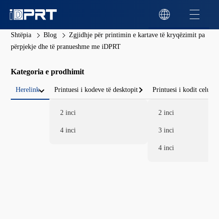
Shtëpia
Blog
Zgjidhje për printimin e kartave të kryqëzimit pa
përpjekje dhe të pranueshme me iDPRT
Kategoria e prodhimit
Herelink
Printuesi i kodeve të desktopit
Printuesi i kodit celular
2 inci
2 inci
4 inci
3 inci
4 inci