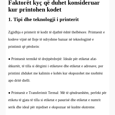
Faktorët kyç që duhet konsideruar
kur printohen kodet
1. Tipi dhe teknologji i printerit
Zgjidhja e printerit të kodit të djathtë është thelbësore. Printuesit e
kodeve vijnë në lloje të ndryshme bazuar në teknologjinë e
printimit që përdorin:
● Printuesit termikë të drejtpërdrejtë: Ideale për etiketat afat-
shkurtër, të tilla si dërgimi i etiketave dhe etiketat e adresave, por
printimi zhduket me kalimin e kohës kur ekspozohet me nxehtësi
apo dritë dielli.
● Printuesit e Transferimit Termal: Më të qëndrueshëm, perfekt për
etiketa të gjata të tilla si etiketat e pasurisë dhe etiketat e numrit
serik dhe ideal për mjediset e ekspozuar në kushte ekstreme.