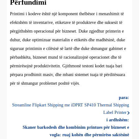
Përfundimi
Printimi i kodeve është një komponent thelbësor i menaxhimit të
efektshëm të inventarive, etiketave të produkteve dhe suksesit të
përgjithshëm operacional për bizneset. Duke zgjedhur printerin e
duhur, duke optimizuar materialin e etiketës dhe madhësinë, duke
siguruar printimin e cilësisë së lartë dhe duke shmangur gabimet e
përbashkëta, bizneset mund të racionalizojnë operacionet dhe të
përmirësojnë produktivitetin. Gjithmonë testoni kodet tuaja bari
përpara prodhimit masiv, dhe mbani sistemet tuaja të përditësuara
për të shmangur problemet poshtë vijës.
para:
Streamline Flipkart Shipping me iDPRT SP410 Thermal Shipping
Label Printer
i ardhshëm:
Skaner barkodesh dhe kombinim printues për bizneset e
vogla: ruaj kohën dhe përmirëso saktësinë