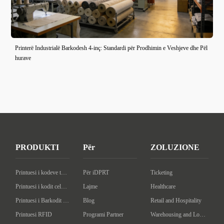
Printerë Industrialë Barkodesh 4-inç: Standardi për Prodhimin e Veshjeve dhe Pël
hurave
PRODUKTI
Për
ZOLUZIONE
Printuesi i kodeve të desktopit
Për iDPRT
Ticketing
Printuesi i kodit celular
Lajme
Healthcare
Printuesi i Barkodit Industrial
Blog
Retail and Hospitality
Printuesi RFID
Programi Partner
Warehousing and Logistics