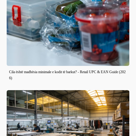
Cila është madhësia minimale e kodit të barkut? - Retail UPC & EAN Guide (202
6)