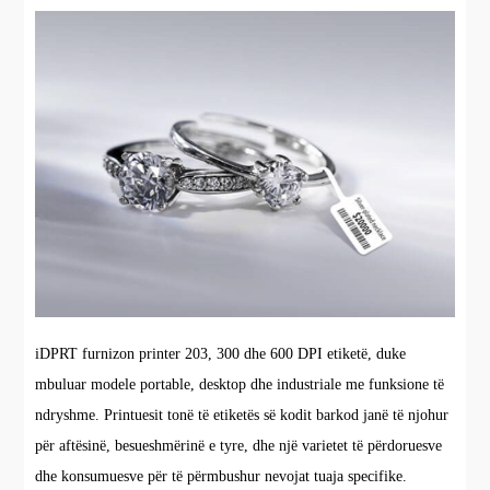
iDPRT furnizon printer 203, 300 dhe 600 DPI etiketë, duke
mbuluar modele portable, desktop dhe industriale me funksione të
ndryshme. Printuesit tonë të etiketës së kodit barkod janë të njohur
për aftësinë, besueshmërinë e tyre, dhe një varietet të përdoruesve
dhe konsumuesve për të përmbushur nevojat tuaja specifike.