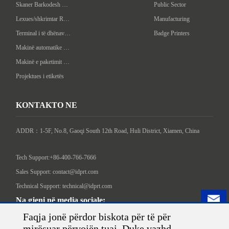
Skaner Barkodesh Handheld
Public Sector
Lexues/shkrimtar RFID në dorë
Manufacturing
Terminal i të dhënave në dorë
Badge Printers
Makinë automatike e etiketave
Makinë e paketimit inteligjente
Projektues i etiketës
KONTAKTO NE
ADDR：1-5F, No.8, Gaoqi South 12th Road, Huli District, Xiamen, China

Tech Support:+86-400-766-7666
Sales Support: contact@idprt.com
Technical Support: technical@idprt.com
Na gjeni në media sociale:
Faqja jonë përdor biskota për të për
mirësuar përvojën tuaj. Duke vazhd