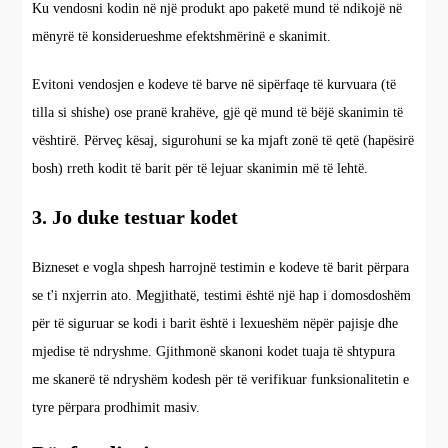
Ku vendosni kodin në një produkt apo paketë mund të ndikojë në
mënyrë të konsiderueshme efektshmërinë e skanimit.
Evitoni vendosjen e kodeve të barve në sipërfaqe të kurvuara (të
tilla si shishe) ose pranë krahëve, gjë që mund të bëjë skanimin të
vështirë. Përveç kësaj, sigurohuni se ka mjaft zonë të qetë (hapësirë
bosh) rreth kodit të barit për të lejuar skanimin më të lehtë.
3. Jo duke testuar kodet
Bizneset e vogla shpesh harrojnë testimin e kodeve të barit përpara
se t'i nxjerrin ato. Megjithatë, testimi është një hap i domosdoshëm
për të siguruar se kodi i barit është i lexueshëm nëpër pajisje dhe
mjedise të ndryshme. Gjithmonë skanoni kodet tuaja të shtypura
me skanerë të ndryshëm kodesh për të verifikuar funksionalitetin e
tyre përpara prodhimit masiv.