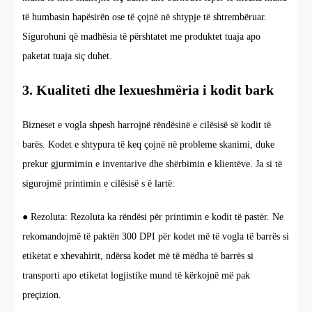
të humbasin hapësirën ose të çojnë në shtypje të shtrembëruar.
Sigurohuni që madhësia të përshtatet me produktet tuaja apo
paketat tuaja siç duhet.
3. Kualiteti dhe lexueshmëria i kodit bark
Bizneset e vogla shpesh harrojnë rëndësinë e cilësisë së kodit të
barës. Kodet e shtypura të keq çojnë në probleme skanimi, duke
prekur gjurmimin e inventarive dhe shërbimin e klientëve. Ja si të
sigurojmë printimin e cilësisë s ë lartë:
● Rezoluta: Rezoluta ka rëndësi për printimin e kodit të pastër. Ne
rekomandojmë të paktën 300 DPI për kodet më të vogla të barrës si
etiketat e xhevahirit, ndërsa kodet më të mëdha të barrës si
transporti apo etiketat logjistike mund të kërkojnë më pak
preçizion.