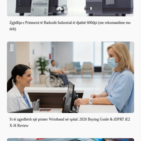
Zgjidhja e Printuesit të Barkodit Industrial të djathtë 600dpi (me rekomandime mo
deli)
Si të zgjedhësh një printer Wristband në spital: 2026 Buying Guide & iDPRT iE2
X-H Review