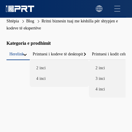
Shtëpia
Blog
Rritni biznesin tuaj me këshilla për shtypjen e
kodeve të ekspertëve
Kategoria e prodhimit
Herelink
Printuesi i kodeve të desktopit
Printuesi i kodit celular
2 inci
2 inci
4 inci
3 inci
4 inci