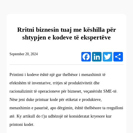
Rritni biznesin tuaj me këshilla për
shtypjen e kodeve të ekspertëve
September 20, 2024
Facebook
LinkedIn
Twitter
Share
Printimi i kodeve është një gur thelbësor i menaxhimit të
efektshëm të inventarive, rritjes së produktivitetit dhe
racionalizimit të operacioneve për bizneset, veçanërisht SME-të.
Nëse jeni duke printuar kode për etiketat e produkteve,
menaxhimin e pasurisë, apo dërgimin, është thelbësore ta rregulloni
atë. Ky artikull do t'ju udhëzojë në konsideratat kryesore kur
printoni kodet.