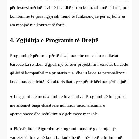
për lexueshmërinë. I zi në i bardhë ofron kontrastin më të lartë, por
kombinime të tjera ngjyrash mund të funksionojnë për aq kohë sa
ata mbajnë një kontrast të fortë.
4. Zgjidhja e Programit të Drejtë
Programi që përdorni për të dizajnuar dhe menaxhuar etiketat
barcode ka rëndësi. Zgjidh një softuer projektimi i etiketës barcode
që është kompatibil me printerin tuaj dhe ju lejon të personalizoni
kodet barcode lehtë. Karakteristikat kyçe për të kërkuar përfshijnë:
● Integrimi me menaxhimin e inventarive: Programi që integrohet
me sistemet tuaja ekzistuese ndihmon racionalizimin e
operacioneve dhe reduktimin e gabimeve manuale.
● Fleksibiliteti: Sigurohu se programi mund të gjenerojë një
varietet të llojeve të kodit barkod dhe të mbështesë printimin në