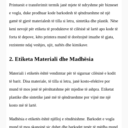
Printuesit e transferimit termik janë mjete të ndryshme për bizneset
e vogla, duke prodhuar kode barkodesh të qëndrueshme në një
gamë të gjerë materialesh të tilla si letra, sintetika dhe plastik. Nëse
keni nevojë për etiketa të produkteve të cilësisë së lartë apo kode të
forta të depove, këto printera mund të dorëzojnë imazhe të gjata,
rezistente ndaj veshjes, ujit, naftës dhe kimikave.
2. Etiketa Materiali dhe Madhësia
Materiali i etiketës është vendimtar për të siguruar cilësinë e kodit
të barit. Disa materiale, të tilla si letra, janë kosto-efektive por
mund të mos jenë të përshtatshme për mjedise të ashpra. Etiketat
plastike dhe sintetike janë më të qëndrueshme por vijnë me një
kosto më të lartë.
Madhësia e etiketës është njëlloj e rëndësishme. Barkodet e vogla
mund të mos skanojnë siç duhet dhe barkodet tepër të mëdha mund