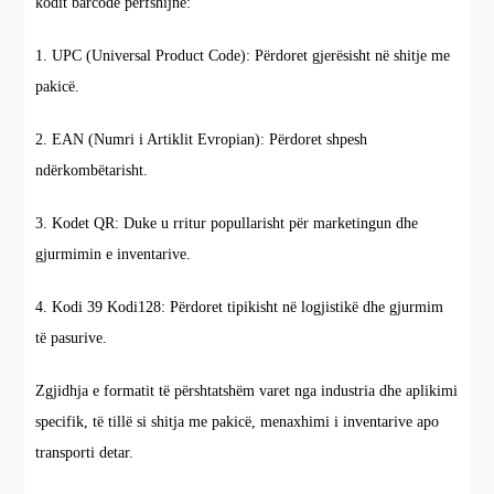
kodit barcode përfshijnë:
1. UPC (Universal Product Code): Përdoret gjerësisht në shitje me
pakicë.
2. EAN (Numri i Artiklit Evropian): Përdoret shpesh
ndërkombëtarisht.
3. Kodet QR: Duke u rritur popullarisht për marketingun dhe
gjurmimin e inventarive.
4. Kodi 39 Kodi128: Përdoret tipikisht në logjistikë dhe gjurmim
të pasurive.
Zgjidhja e formatit të përshtatshëm varet nga industria dhe aplikimi
specifik, të tillë si shitja me pakicë, menaxhimi i inventarive apo
transporti detar.